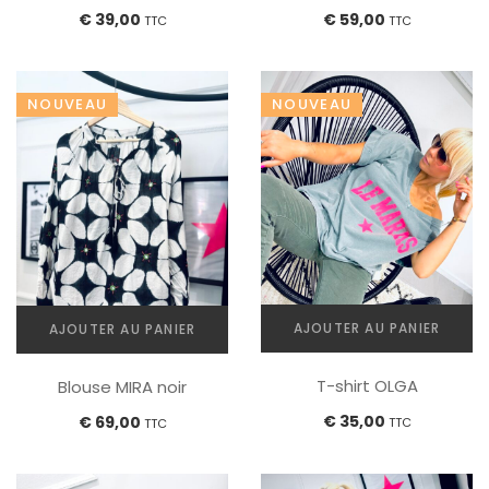
a
€
39,00
€
59,00
TTC
TTC
plusieurs
variations.
Les
NOUVEAU
NOUVEAU
options
peuvent
être
choisies
sur
la
page
du
produit
AJOUTER AU PANIER
AJOUTER AU PANIER
T-shirt OLGA
Blouse MIRA noir
€
35,00
€
69,00
TTC
TTC