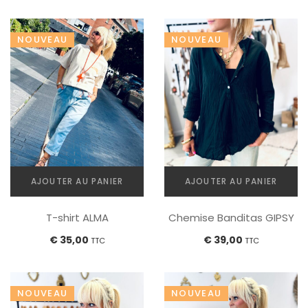
récent
COMBINAISONS
au
plus
NOUVEAU
NOUVEAU
ancien
AJOUTER AU PANIER
AJOUTER AU PANIER
T-shirt ALMA
Chemise Banditas GIPSY
€
35,00
€
39,00
TTC
TTC
NOUVEAU
NOUVEAU