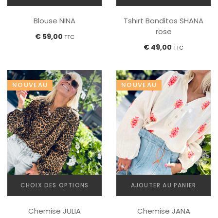
Blouse NINA
Tshirt Banditas SHANA
rose
€
59,00
TTC
€
49,00
TTC
NOUVEAU
NOUVEAU
CHOIX DES OPTIONS
AJOUTER AU PANIER
Ce
Chemise JULIA
Chemise JANA
produit