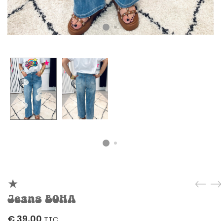
Jeans BOHA
€
39,00
TTC