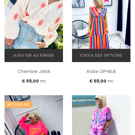
AJOUTER AU PANIER
CHOIX DES OPTIONS
Ce
Chemise JANA
Robe OPHELIE
produit
a
€
59,00
€
59,00
TTC
TTC
plusieurs
variations.
Les
NOUVEAU
options
peuvent
être
choisies
sur