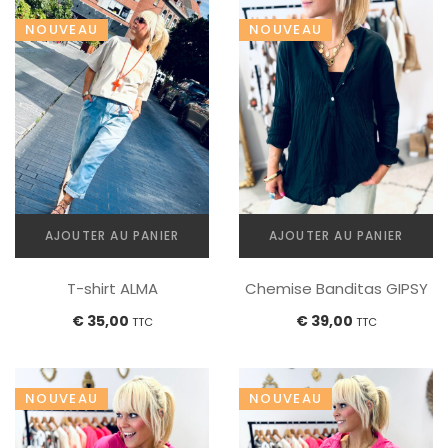
Les
Les
NOUVEAU
NOUVEAU
options
options
peuvent
peuvent
être
être
choisies
choisies
sur
sur
la
la
page
page
du
du
produit
produit
AJOUTER AU PANIER
AJOUTER AU PANIER
T-shirt ALMA
Chemise Banditas GIPSY
€
35,00
€
39,00
TTC
TTC
NOUVEAU
NOUVEAU