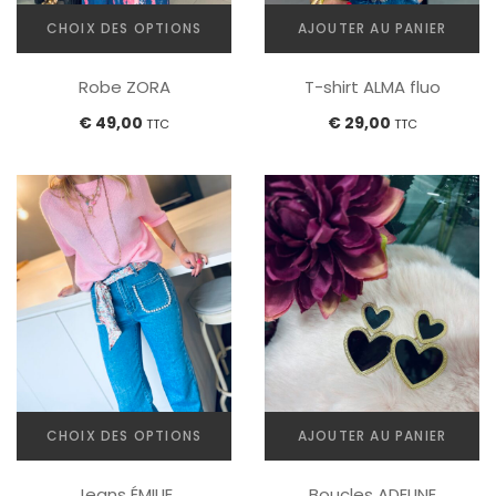
CHOIX DES OPTIONS
AJOUTER AU PANIER
Ce
Robe ZORA
T-shirt ALMA fluo
produit
a
€
49,00
€
29,00
TTC
TTC
plusieurs
variations.
Les
options
peuvent
être
choisies
sur
la
page
du
produit
CHOIX DES OPTIONS
AJOUTER AU PANIER
Ce
Jeans ÉMILIE
Boucles ADELINE
produit