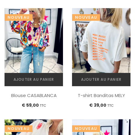
COMBINAISONS
NOUVEAU
NOUVEAU
AJOUTER AU PANIER
AJOUTER AU PANIER
Blouse CASABLANCA
T-shirt Banditas MELY
€
59,00
€
39,00
TTC
TTC
NOUVEAU
NOUVEAU