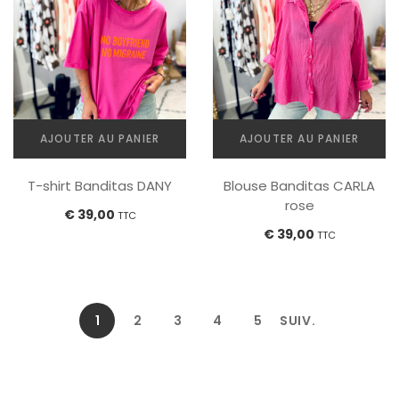
AJOUTER AU PANIER
AJOUTER AU PANIER
T-shirt Banditas DANY
Blouse Banditas CARLA
rose
€
39,00
TTC
€
39,00
TTC
1
2
3
4
5
SUIV.